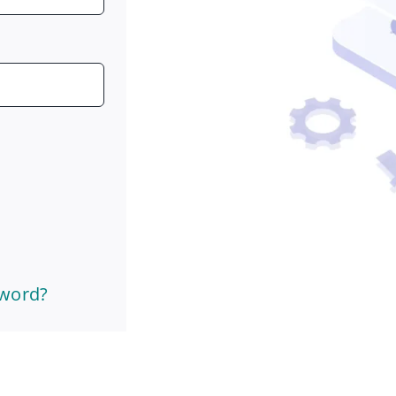
sword?