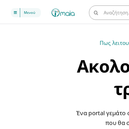
Μετάβαση
Αναζήτηση
Μενού
στο
για:
περιεχόμενο
Πως λειτου
Ακολο
τ
Ένα portal γεμάτο
που θα 