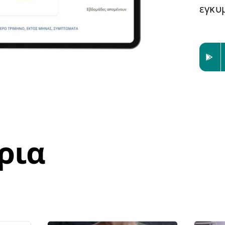
εγκυμ
ρια