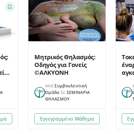
ός:
Μητρικός Θηλασμός:
Τοκ
Οδηγός για Γονείς
ένα
είας
©ΑΛΚΥΟΝΗ
αγκ
Από
Συμβουλευτική
ΙΑ
Ομάδα
Σε
ΣΕΜΙΝΑΡΙΑ
ΘΗΛΑΣΜΟΥ
ημα
Εγγεγραμμένο Μάθημα
Εγ