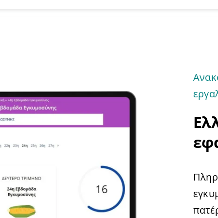
Ανακ
εργα
Ελ
εφ
Πληρ
εγκυμ
πατέ