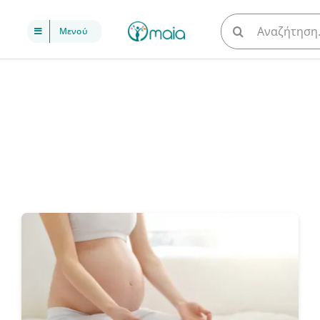
Μετάβαση
Αναζήτηση
Μενού
στο
για:
περιεχόμενο