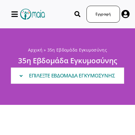
Μετάβαση
στο
Εγγραφή
περιεχόμενο
Αρχική
»
35η Εβδομάδα Εγκυμοσύνης
35η Εβδομάδα Εγκυμοσύνης
ΕΠΙΛΕΞΤΕ ΕΒΔΟΜΑΔΑ ΕΓΚΥΜΟΣΥΝΗΣ