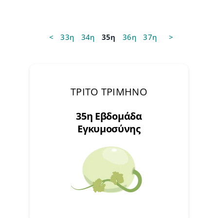
<
33η
34η
35η
36η
37η
>
ΤΡΙΤΟ ΤΡΙΜΗΝΟ
35η Εβδομάδα
Εγκυμοσύνης